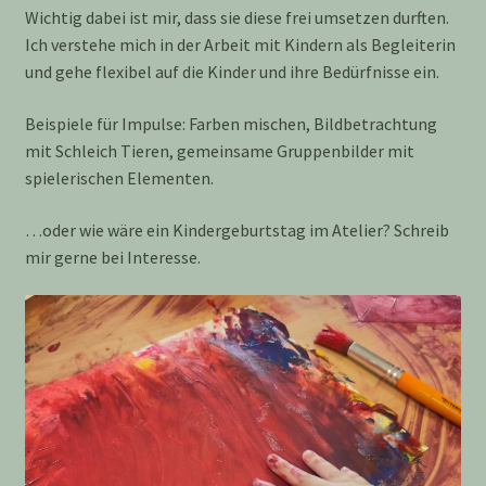
Kontakt
Wichtig dabei ist mir, dass sie diese frei umsetzen durften.
Ich verstehe mich in der Arbeit mit Kindern als Begleiterin
Kreative Einzelbegleitung
und gehe flexibel auf die Kinder und ihre Bedürfnisse ein.
Beispiele für Impulse: Farben mischen, Bildbetrachtung
Kreative Kinderkurse
mit Schleich Tieren, gemeinsame Gruppenbilder mit
spielerischen Elementen.
KreativMP3
…oder wie wäre ein Kindergeburtstag im Atelier? Schreib
Projekte
mir gerne bei Interesse.
So arbeite ich
Über mich
Workshops